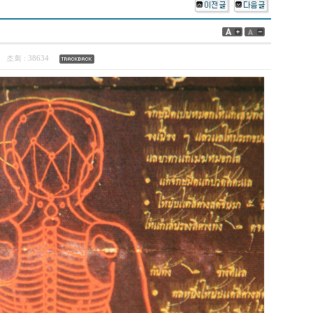
3
조회 :
38634