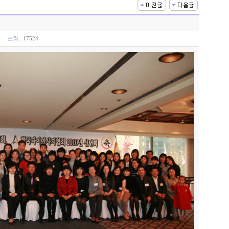
:21
조회
: 17524